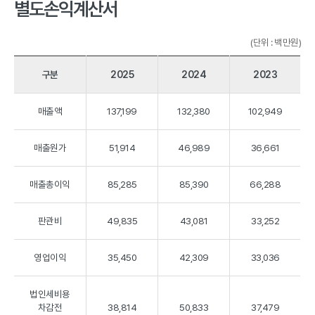
별도손익계산서
(단위 : 백만원)
구분
2025
2024
2023
매출액
137,199
132,380
102,949
매출원가
51,914
46,989
36,661
매출총이익
85,285
85,390
66,288
판관비
49,835
43,081
33,252
영업이익
35,450
42,309
33,036
법인세비용
차감전
38,814
50,833
37,479