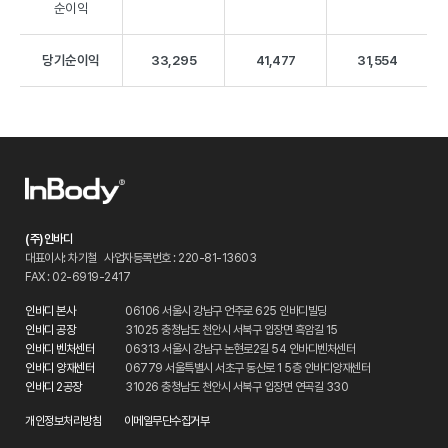
순이익
당기순이익
33,295
41,477
31,554
(주)인바디
대표이사: 차기철
사업자등록번호 : 220-81-13603
FAX : 02-6919-2417
인바디 본사
06106 서울시 강남구 언주로 625 인바디빌딩
인바디 공장
31025 충청남도 천안시 서북구 입장면 흑암길 15
인바디 벤처센터
06313 서울시 강남구 논현로2길 54 인바디벤처센터
인바디 양재센터
06779 서울특별시 서초구 동산로 1 5층 인바디양재센터
인바디 2공장
31026 충청남도 천안시 서북구 입장면 연곡길 330
개인정보처리방침
이메일무단수집거부